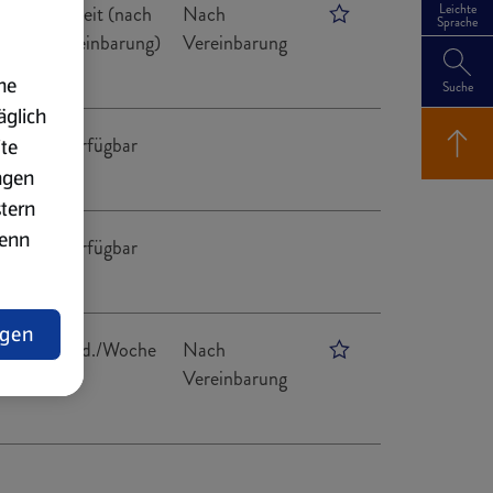
h
Teilzeit (nach
Nach
Leichte
Sprache
Vereinbarung)
Vereinbarung
. 603
ach
ne
Suche
äglich
ndorten verfügbar
ite
ngen
stern
wenn
ndorten verfügbar
ngen
lärung
7 Std./Woche
Nach
Vereinbarung