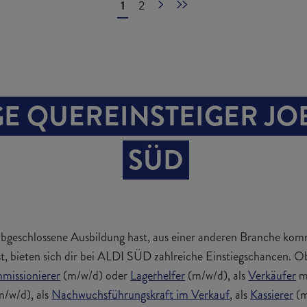
1
2
Nächste Seite
Letzte Seite
GE QUEREINSTEIGER JOBS
SÜD
bgeschlossene Ausbildung hast, aus einer anderen Branche kom
, bieten sich dir bei ALDI SÜD zahlreiche Einstiegschancen. Ob
missionierer
(m/w/d) oder
Lagerhelfer
(m/w/d), als
Verkäufer
m
m/w/d), als
Nachwuchsführungskraft im Verkauf
, als
Kassierer
(m