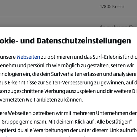
47805 Krefeld
An mehreren Sta
okie- und Datenschutzeinstellungen
An mehreren Sta
unsere
Webseiten
zu optimieren und das Surf-Erlebnis für dic
enehm und persönlich wie möglich zu gestalten, setzen wir
hnologien ein, die dein Surfverhalten erfassen und analysier
aus Erkenntnisse zur Seiten-Verbesserung zu gewinnen, auf 
An mehreren Sta
son zugeschnittene Werbung auszuspielen und dir weitere D
 vernetzten Welt anbieten zu können.
eiger (m/w/d)
An mehreren Sta
ere Webseiten betreiben wir mit mehreren Unternehmen der
 Gruppe gemeinsam. Mit deinem Klick auf „Alle bestätigen“
eptierst du alle Verarbeitungen der unter diesem Link aufruf