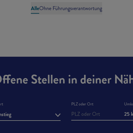
(M/W/D)
Alle
Ohne Führungsverantwortung
LAGERHELFER (M/W/D)
 mehr zum Thema: Minijob / Aushilfe Verkauf (m/w/d)
Erfahre mehr z
Job entdecken
 mehr zum Thema: Kassierer (m/w/d)
Erfahre mehr zu
Job entdecken
ffene Stellen in deiner Nä
art
PLZ oder Ort
Umkr
25 
nstieg