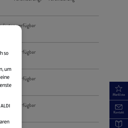
ndorten verfügbar
ndorten verfügbar
h so
en, um
deine
ndorten verfügbar
ienste
Merkliste
ndorten verfügbar
 ALDI
Kontakt
baren