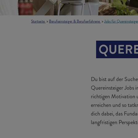
Startseite
Berufseinsteiger & Berufserfahrene
Jobs für Quereinsteige
QUERE
Du bist auf der Suche
Quereinsteiger Jobs i
richtigen Motivation 
erreichen und so tat
dich dabei, das Funda
langfristigen Perspek
MINIJOB / AUSHILFE 