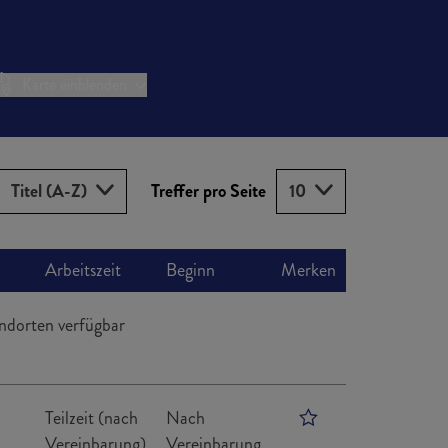
Karte einblenden
Sortieren nach
Treffer pro Seite
Titel (A-Z)
Treffer pro Seite
10
Arbeitszeit
Beginn
Merken
ndorten verfügbar
Teilzeit (nach
Nach
Vereinbarung)
Vereinbarung