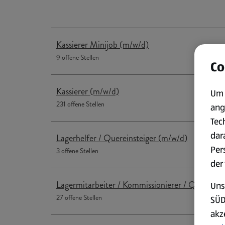
Kassierer Minijob (m/w/d)
9 offene Stellen
Co
Kassierer (m/w/d)
Um 
231 offene Stellen
ang
Tec
dar
Lagerhelfer / Quereinsteiger (m/w/d)
Per
3 offene Stellen
der
Lagermitarbeiter / Kommissionierer / Quereinst
Uns
27 offene Stellen
SÜD
akz