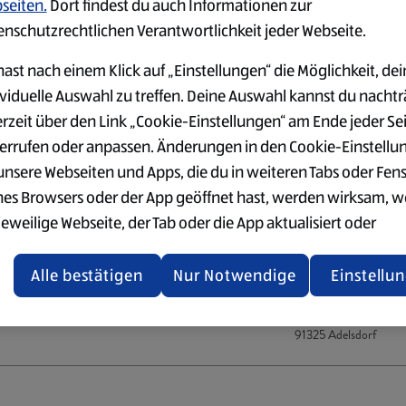
seiten.
Dort findest du auch Informationen zur
Mönchengladbac
enschutzrechtlichen Verantwortlichkeit jeder Webseite.
Korschenbroicher Str
41065 Mönchengladb
ast nach einem Klick auf „Einstellungen“ die Möglichkeit, dei
ividuelle Auswahl zu treffen. Deine Auswahl kannst du nachtr
An mehreren Sta
erzeit über den Link „Cookie-Einstellungen“ am Ende jeder Se
errufen oder anpassen. Änderungen in den Cookie-Einstellu
 unsere Webseiten und Apps, die du in weiteren Tabs oder Fen
nes Browsers oder der App geöffnet hast, werden wirksam, 
An mehreren Sta
jeweilige Webseite, der Tab oder die App aktualisiert oder
chlossen und anschließend wieder geöffnet werden.
Alle bestätigen
Nur Notwendige
Einstellu
/w/d)
tere Informationen stellen wir dir in unserer Datenschutzerk
Adelsdorf
 Verfügung.
Holzäckerstraße 1
91325 Adelsdorf
rsicht der Webseitenbetreiber und Datenschutzerklärungen