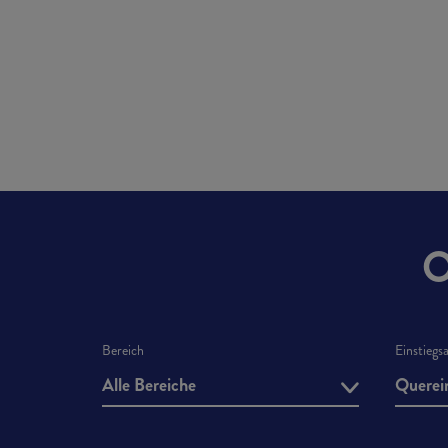
VERKAUF (M/W/D)
KASSIERER (M/W/D)
Erfahre
Job entdecken
Erfahre
Job entdecken
O
Bereich
Einstiegs
Alle Bereiche
Querei