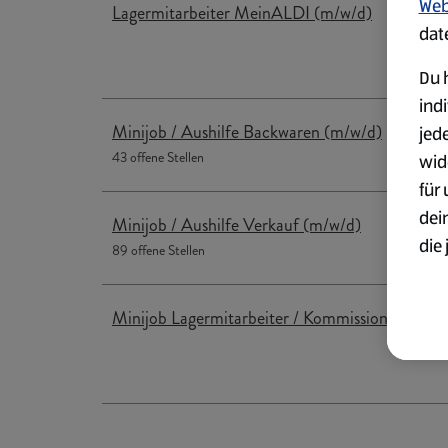
Web
Lagermitarbeiter MeinALDI (m/w/d)
dat
Du h
ind
Minijob / Aushilfe Backwaren (m/w/d)
jed
43 offene Stellen
wid
für
dei
Minijob / Aushilfe Verkauf (m/w/d)
die 
89 offene Stellen
ges
Minijob Lagermitarbeiter / Kommissionierer (m
Wei
zur
Übe