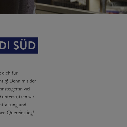
DI SÜD
 dich für
htig! Denn mit der
nsteiger:in viel
 unterstützen wir
ntfaltung und
inen Quereinstieg!
LAGER­MITARBEITER / 
VERKÄUFER IM EINZEL­