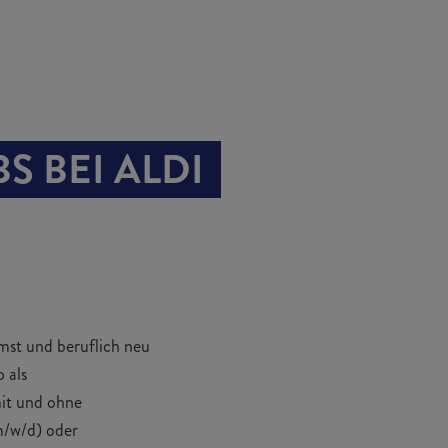
 BEI ALDI 
mst und beruflich neu
 als
it und ohne
/w/d) oder