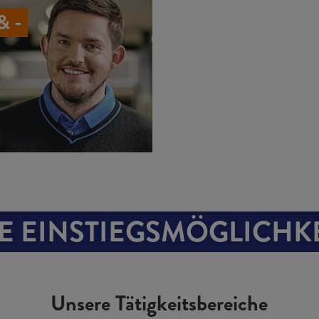
& -
E EINSTIEGS­MÖGLICHK
Unsere Tätigkeits­bereiche