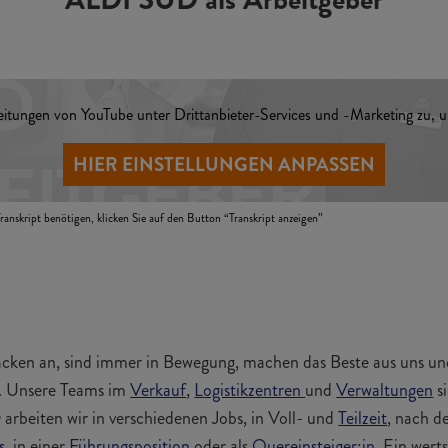
eitungen von YouTube unter Drittanbieter-Services und
-Marketing
zu, u
HIER EINSTELLUNGEN ANPASSEN
ranskript benötigen, klicken Sie auf den Button “Transkript anzeigen”
cken an, sind immer in Bewegung, machen das Beste aus uns u
in. Unsere Teams im
Verkauf
,
Logistikzentren
und
Verwaltungen
si
arbeiten wir in verschiedenen Jobs, in Voll- und
Teilzeit
, nach d
s
, in einer
Führungsposition
oder als
Quereinsteiger:in
. Ein wert