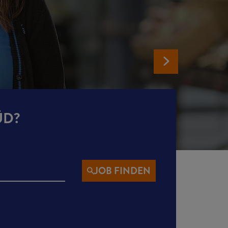
SÜD?
JOB FINDEN