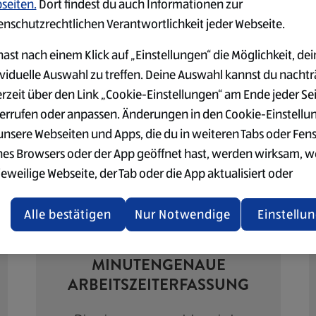
seiten.
Dort findest du auch Informationen zur
enschutzrechtlichen Verantwortlichkeit jeder Webseite.
ast nach einem Klick auf „Einstellungen“ die Möglichkeit, dei
NE VORTEILE BEI ALDI
ividuelle Auswahl zu treffen. Deine Auswahl kannst du nachtr
erzeit über den Link „Cookie-Einstellungen“ am Ende jeder Se
errufen oder anpassen. Änderungen in den Cookie-Einstellu
 unsere Webseiten und Apps, die du in weiteren Tabs oder Fen
nes Browsers oder der App geöffnet hast, werden wirksam, 
jeweilige Webseite, der Tab oder die App aktualisiert oder
chlossen und anschließend wieder geöffnet werden.
Alle bestätigen
Nur Notwendige
Einstellu
tere Informationen stellen wir dir in unserer Datenschutzerk
 Verfügung.
MINUTENGENAUE
rsicht der Webseitenbetreiber und Datenschutzerklärungen
ARBEITSZEITERFASSUNG