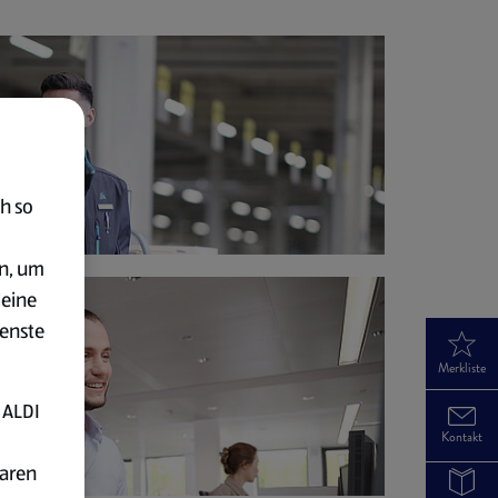
h so
en, um
deine
ienste
Merkliste
 ALDI
Kontakt
baren