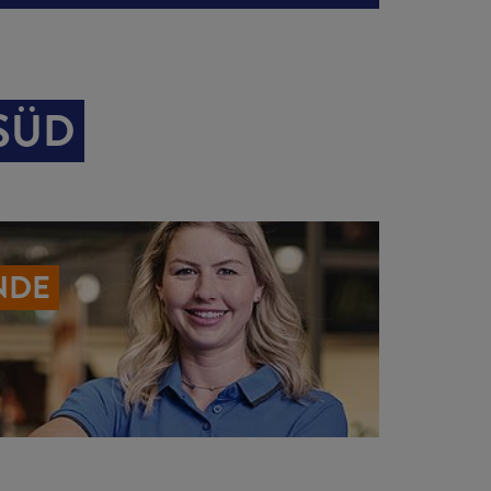
 SÜD
NDE