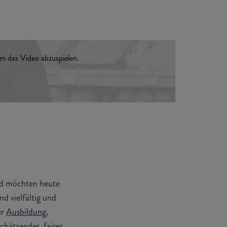
m das Video abzuspielen.
nd möchten heute
nd vielfältig und
er
Ausbildung
,
schätzender, fairer