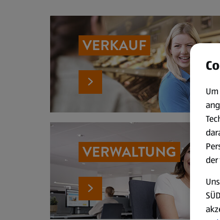
VERKAUF
Co
Um 
ang
Tec
dar
Per
VERWALTUNG
der
Uns
SÜD
akz