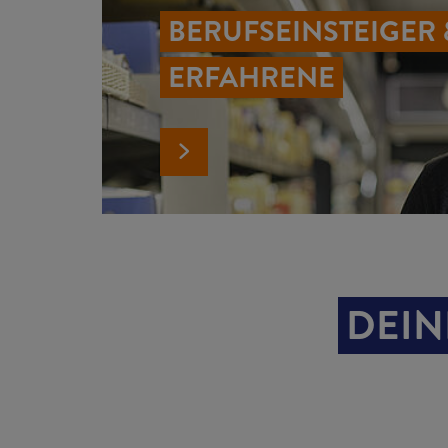
BERUFS­EINSTEIGER 
ERFAHRENE
DEIN