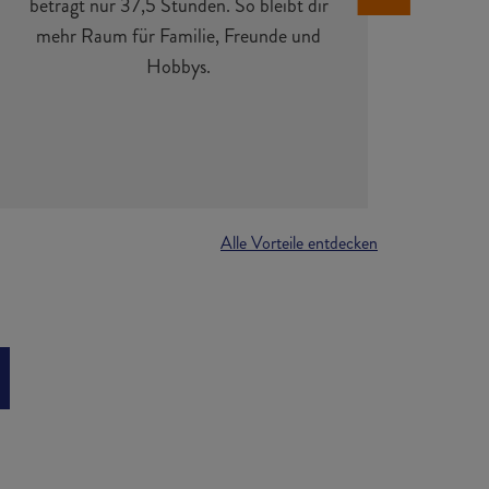
beträgt nur 37,5 Stunden. So bleibt dir
uns 
mehr Raum für Familie, Freunde und
jede
Hobbys.
Alle Vorteile entdecken
D