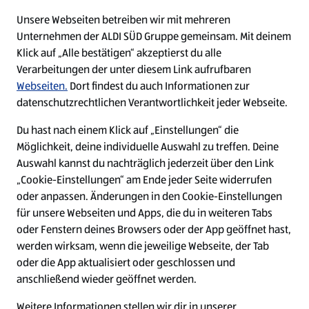
meiner Bewerbung?
Unsere Webseiten betreiben wir mit mehreren
Unternehmen der ALDI SÜD Gruppe gemeinsam. Mit deinem
Klick auf „Alle bestätigen“ akzeptierst du alle
Das Video-Interview funktioniert
Verarbeitungen der unter diesem Link aufrufbaren
bei mir nicht. Was mache ich nun?
Webseiten.
Dort findest du auch Informationen zur
datenschutzrechtlichen Verantwortlichkeit jeder Webseite.
Du hast nach einem Klick auf „Einstellungen“ die
Werden meine Fahrtkosten zu
Möglichkeit, deine individuelle Auswahl zu treffen. Deine
meinem Vorstellungsgespräch von
Auswahl kannst du nachträglich jederzeit über den Link
ALDI SÜD übernommen?
„Cookie-Einstellungen“ am Ende jeder Seite widerrufen
oder anpassen. Änderungen in den Cookie-Einstellungen
für unsere Webseiten und Apps, die du in weiteren Tabs
oder Fenstern deines Browsers oder der App geöffnet hast,
werden wirksam, wenn die jeweilige Webseite, der Tab
Arbeiten in der Filiale
oder die App aktualisiert oder geschlossen und
anschließend wieder geöffnet werden.
Jobs im Lager
Weitere Informationen stellen wir dir in unserer