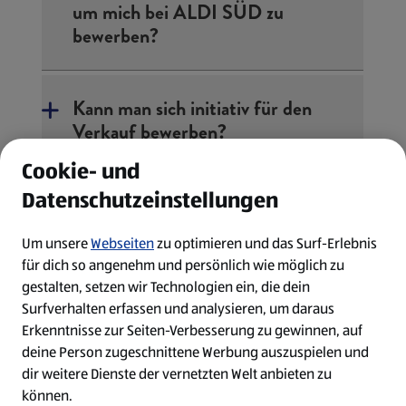
um mich bei ALDI SÜD zu
bewerben?
Kann man sich initiativ für den
Verkauf bewerben?
Cookie- und
Datenschutzeinstellungen
Kann ich mich als
Quereinsteiger:in bewerben?
Um unsere
Webseiten
zu optimieren und das Surf-Erlebnis
für dich so angenehm und persönlich wie möglich zu
gestalten, setzen wir Technologien ein, die dein
Ist meine Bewerbung
Surfverhalten erfassen und analysieren, um daraus
angekommen?
Erkenntnisse zur Seiten-Verbesserung zu gewinnen, auf
deine Person zugeschnittene Werbung auszuspielen und
dir weitere Dienste der vernetzten Welt anbieten zu
Wie ist der Bearbeitungsstand
können.