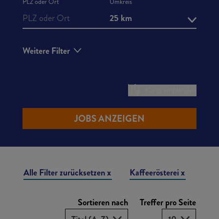
PLZ oder Ort
Umkreis
25 km
Weitere Filter
Karte einblenden
JOBS ANZEIGEN
Liste der Stellenangebote
Alle Filter zurücksetzen
Kaffeerösterei
Sortieren nach
Treffer pro Seite
Sortieren nach
Treffer