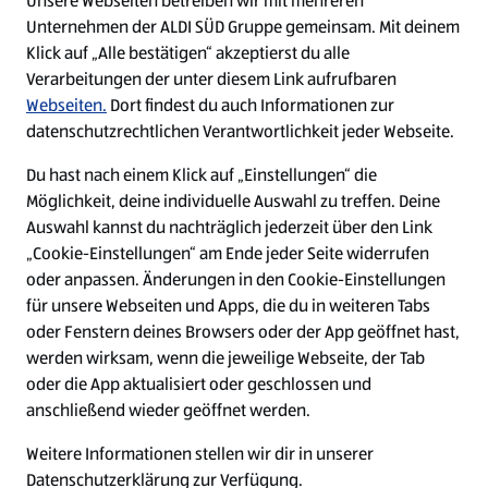
Unsere Webseiten betreiben wir mit mehreren
kannst du allgemein an ALDI SÜD
deine Unterlagen zu prüfen und
fortführen. Wähle die Option, die
Unternehmen der ALDI SÜD Gruppe gemeinsam. Mit deinem
Wenn uns deine Bewerbung
richten. Weitere Infos zu deinen
geben dir in der Regel innerhalb
gerade am besten zu deinen
Klick auf „Alle bestätigen“ akzeptierst du alle
überzeugt hat, möchten wir dich
Bewerbungsunterlagen findest du
Verarbeitungen der unter diesem Link aufrufbaren
von 7 Tagen eine Rückmeldung.
Bedürfnissen passt!
Es passt – Bewerbung
gerne kennenlernen und laden
in unseren
Bewerbungstipps
.
Webseiten.
Dort findest du auch Informationen zur
Den aktuellen Status deiner
erfolgreich!
dich zu einem persönlichen
datenschutzrechtlichen Verantwortlichkeit jeder Webseite.
ZU DEN
Bewerbung bei ALDI SÜD kannst
Gespräch ein. Dies ist eine gute
BEWERBUNGSTIPPS
Du hast uns auch im
du nach dem Login in unserem
Du hast nach einem Klick auf „Einstellungen“ die
Gelegenheit, dir Einblicke in
Vorstellungsgespräch überzeugt?
Möglichkeit, deine individuelle Auswahl zu treffen. Deine
Online-Bewerbungsportal
unseren Arbeitsalltag und dein
Auswahl kannst du nachträglich jederzeit über den Link
Herzlichen Glückwunsch: Schon
einsehen.
zukünftiges Aufgabenfeld zu
„Cookie-Einstellungen“ am Ende jeder Seite widerrufen
bald bist du ein Teil der ALDIcrew.
FAQ RUND UM DEINE BEWERBUNG
ZU DEINEM
geben. Wir sind gespannt auf
oder anpassen. Änderungen in den Cookie-Einstellungen
Wir freuen uns auf dich! Der
BEWERBERKONTO
für unsere Webseiten und Apps, die du in weiteren Tabs
deine Fragen und darauf,
gesamte Bewerbungsprozess bei
oder Fenstern deines Browsers oder der App geöffnet hast,
gemeinsam herauszufinden, ob wir
ALDI SÜD ist erfahrungsgemäß
werden wirksam, wenn die jeweilige Webseite, der Tab
gut zueinander passen. Diese
Tipps
Arbeiten in der Filiale
nach 6 Wochen abgeschlossen.
oder die App aktualisiert oder geschlossen und
zum Vorstellungsgespräch
helfen
anschließend wieder geöffnet werden.
Jobs im Lager
dir bei der Vorbereitung.
Weitere Informationen stellen wir dir in unserer
Jobs in der Verwaltung
JETZT VORBEREITEN
Datenschutzerklärung zur Verfügung.