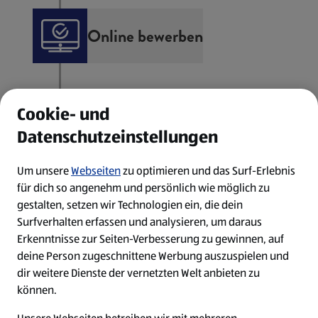
Online bewerben
Klicke auf „Jetzt bewerben" in
deiner ausgewählten
Cookie- und
Stellenanzeige. Für deine
Dokumente hochladen
Bewerbung bei ALDI SÜD hast du
Datenschutzeinstellungen
mehrere Möglichkeiten. Mit der
Zu einer vollständigen Bewerbung
Um unsere
Webseiten
zu optimieren und das Surf-Erlebnis
Bewerbung ohne Konto
gehört für uns ein lückenloser
für dich so angenehm und persönlich wie möglich zu
ermöglichen wir dir eine schnelle
tabellarischer Lebenslauf und
gestalten, setzen wir Technologien ein, die dein
Wir melden uns zurück
und unkomplizierte Bewerbung
Zeugnisse. Nutze deinen eigenen
Surfverhalten erfassen und analysieren, um daraus
ohne Registrierung. Mit einer
Erkenntnisse zur Seiten-Verbesserung zu gewinnen, auf
Lebenslauf oder fülle alternativ
Sobald wir deine Bewerbung
Bewerbung mit Konto legst du dir
deine Person zugeschnittene Werbung auszuspielen und
unsere
Lebenslauf-Vorlage
aus.
erhalten haben, senden wir dir eine
dein persönliches Bewerberprofil
dir weitere Dienste der vernetzten Welt anbieten zu
Ein Anschreiben ist nicht
können.
Eingangsbestätigung.
an, kannst deine Bewerbung
Persönlich kennenlernen
erforderlich! Deine Bewerbung
Anschließend nehmen wir uns Zeit
speichern und jederzeit