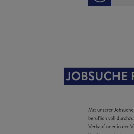
passen.
Du hast
bald bis
Bewerbu
JOBSUCHE 
Mit unserer Jobsuche
beruflich voll durchz
Verkauf oder in der V