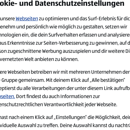
okie- und Datenschutzeinstellungen
en Job finden
unsere
Webseiten
zu optimieren und das Surf-Erlebnis für dic
enehm und persönlich wie möglich zu gestalten, setzen wir
 passende Stelle zu finden, nutze die Suchmaske am Anfang dies
hnologien ein, die dein Surfverhalten erfassen und analysier
öbere die Suchergebnisse und wähle die Stelle aus, die deinen I
aus Erkenntnisse zur Seiten-Verbesserung zu gewinnen, auf 
ationen entspricht. Über den Link zur Stellenanzeige erhältst du
son zugeschnittene Werbung auszuspielen und dir weitere D
tionen zu den Aufgaben und Voraussetzungen. Dort kannst du 
 vernetzten Welt anbieten zu können.
ngsprozess ganz bequem online starten.
ere Webseiten betreiben wir mit mehreren Unternehmen der
 Gruppe gemeinsam. Mit deinem Klick auf „Alle bestätigen“
eptierst du alle Verarbeitungen der unter diesem Link aufruf
seiten.
Dort findest du auch Informationen zur
 bewerben
enschutzrechtlichen Verantwortlichkeit jeder Webseite.
auf „Jetzt bewerben" in deiner ausgewählten Stellenanzeige. Für
ast nach einem Klick auf „Einstellungen“ die Möglichkeit, dei
I SÜD hast du mehrere Möglichkeiten. Mit der Bewerbung ohn
ividuelle Auswahl zu treffen. Deine Auswahl kannst du nachtr