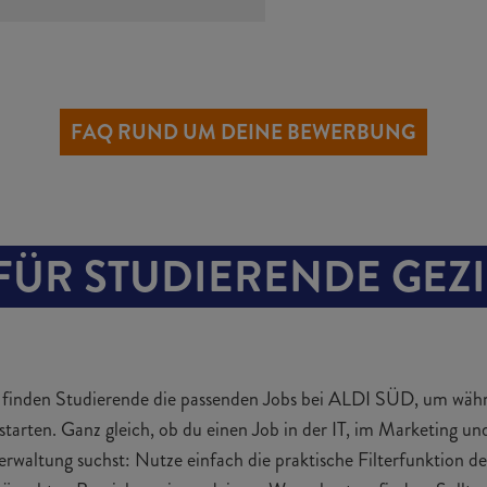
 Diese
Tipps zum Vorstellungsgespräch
helfen dir bei der Vorbere
 uns auch im Vorstellungsgespräch überzeugt? Herzlichen Glüc
JETZT 
t du ein Teil der ALDIcrew. Wir freuen uns auf dich! Der gesamt
ngsprozess bei ALDI SÜD ist erfahrungsgemäß nach 6 Wochen 
FAQ RUND UM DEINE BEWERBUNG
FÜR STUDIERENDE GEZI
 finden Studierende die passenden Jobs bei ALDI SÜD, um wäh
ustarten. Ganz gleich, ob du einen Job in der IT, im Marketing 
erwaltung suchst: Nutze einfach die praktische Filterfunktion d