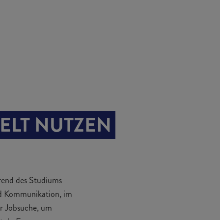
itung.
kwunsch: Schon
VORBEREITEN
e
abgeschlossen.
ELT NUTZEN
rend des Studiums
und Kommunikation, im
er Jobsuche, um