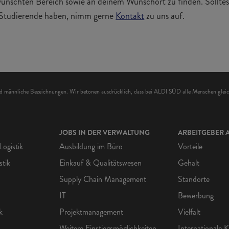
ünschten Bereich sowie an deinem Wunschort zu finden. Solltes
 Studierende haben, nimm gerne
Kontakt
zu uns auf.
end männliche Bezeichnungen. Wir betonen ausdrücklich, dass bei ALDI SÜD alle Menschen gle
JOBS IN DER VERWALTUNG
ARBEITGEBER A
Logistik
Ausbildung im Büro
Vorteile
stik
Einkauf & Qualitätswesen
Gehalt
Supply Chain Management
Standorte
IT
Bewerbung
k
Projektmanagement
Vielfalt
Weitere Einstiegsmöglichkeiten
Internationale K