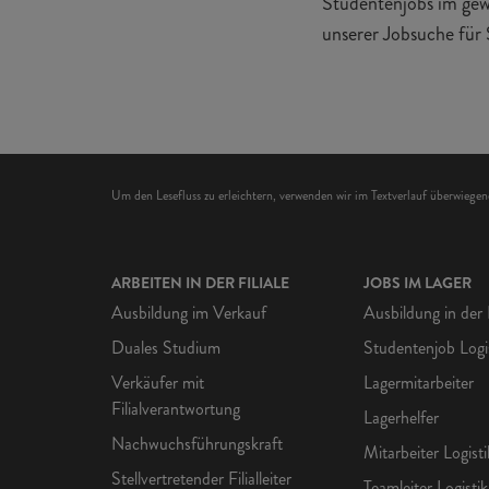
Studentenjobs im gew
unserer Jobsuche für
Um den Lesefluss zu erleichtern, verwenden wir im Textverlauf überwieg
ARBEITEN IN DER FILIALE
JOBS IM LAGER
Ausbildung im Verkauf
Ausbildung in der 
Duales Studium
Studentenjob Logi
Verkäufer mit
Lagermitarbeiter
Filialverantwortung
Lagerhelfer
Nachwuchsführungskraft
Mitarbeiter Logisti
Stellvertretender Filialleiter
Teamleiter Logistik