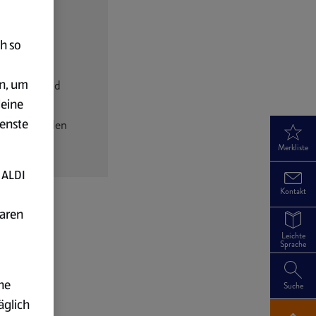
h so
er Seite.
en, um
nteressen und
deine
 weitere
ienste
dann auch den
Merkliste
 ALDI
Kontakt
baren
Leichte
Sprache
 deine Bewerbung
ne
Suche
e Konto
äglich