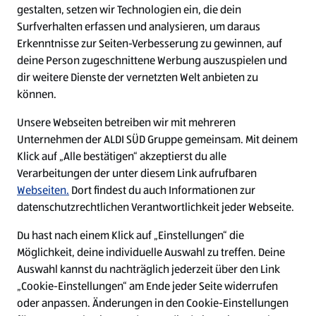
Eingangsbestätigung.
an, kannst deine Bewerbung
gestalten, setzen wir Technologien ein, die dein
Video-Interview
erforderlich! Deine Bewerbung
Anschließend nehmen wir uns Zeit
Surfverhalten erfassen und analysieren, um daraus
speichern und jederzeit
kannst du allgemein an ALDI SÜD
Erkenntnisse zur Seiten-Verbesserung zu gewinnen, auf
deine Unterlagen zu prüfen und
fortführen. Wähle die Option, die
Einige Bewerber:innen laden wir
richten. Weitere Infos zu deinen
deine Person zugeschnittene Werbung auszuspielen und
geben dir in der Regel innerhalb
gerade am besten zu deinen
zu einem Video-Interview ein. In
Bewerbungsunterlagen findest du
dir weitere Dienste der vernetzten Welt anbieten zu
von 7 Tagen eine Rückmeldung.
Bedürfnissen passt!
können.
diesem lernen wir dich besser
in unseren
Bewerbungstipps
.
Persönlich kennenlernen
Den aktuellen Status deiner
kennen und du kannst damit
ZU DEN
Unsere Webseiten betreiben wir mit mehreren
Bewerbung bei ALDI SÜD kannst
bereits zeigen, was in dir steckt.
BEWERBUNGSTIPPS
Unternehmen der ALDI SÜD Gruppe gemeinsam. Mit deinem
Wenn uns deine Bewerbung
du nach dem Login in unserem
Ein persönliches Kennenlernen im
Klick auf „Alle bestätigen“ akzeptierst du alle
überzeugt hat, möchten wir dich
Online-Bewerbungsportal
Verarbeitungen der unter diesem Link aufrufbaren
Anschluss ersetzt dies aber nicht.
Es passt – Bewerbung
gerne kennenlernen und laden
einsehen.
Webseiten.
Dort findest du auch Informationen zur
Das Video-Interview ist ganz
erfolgreich!
dich zu einem persönlichen
datenschutzrechtlichen Verantwortlichkeit jeder Webseite.
ZU DEINEM
leicht. Du kannst dich gezielt auf
Gespräch ein. Dies ist eine gute
BEWERBERKONTO
Du hast uns auch im
die Fragen vorbereiten und sie in
Du hast nach einem Klick auf „Einstellungen“ die
Gelegenheit, dir Einblicke in
Vorstellungsgespräch überzeugt?
Möglichkeit, deine individuelle Auswahl zu treffen. Deine
Ruhe beantworten – ganz bequem
unseren Arbeitsalltag und dein
Auswahl kannst du nachträglich jederzeit über den Link
Herzlichen Glückwunsch: Schon
von Zuhause.
zukünftiges Aufgabenfeld zu
„Cookie-Einstellungen“ am Ende jeder Seite widerrufen
bald bist du ein Teil der ALDIcrew.
FAQ RUND UM DEINE BEWERBUNG
geben. Wir sind gespannt auf
oder anpassen. Änderungen in den Cookie-Einstellungen
Wir freuen uns auf dich! Der