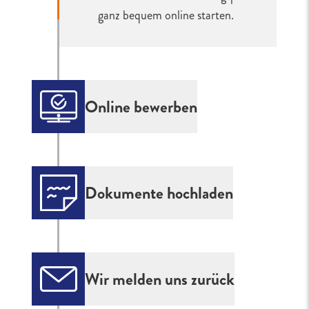
ganz bequem online starten.
Online bewerben
Klicke auf „Jetzt bewerben" in
deiner ausgewählten
Stellenanzeige. Für deine
Dokumente hochladen
Bewerbung bei ALDI SÜD hast du
mehrere Möglichkeiten. Mit der
Zu einer vollständigen Bewerbung
Bewerbung ohne Konto
gehört für uns ein lückenloser
ermöglichen wir dir eine schnelle
tabellarischer Lebenslauf und
Wir melden uns zurück
und unkomplizierte Bewerbung
Zeugnisse. Nutze deinen eigenen
ohne Registrierung. Mit einer
Lebenslauf oder fülle alternativ